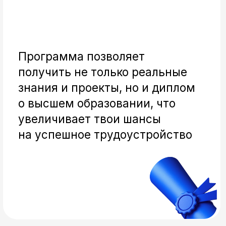
Обучение
оффлайн
Занятия проходят
по выходным в здании вуза,
где есть всё для обучения.
Мы за живой контакт
с однокурсниками
и наставниками