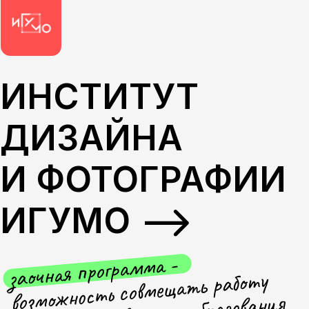
ИНСТИТУТ
ДИЗАЙНА
И ФОТОГРАФИИ
ИГУМО
заочная программа -
возможность совмещать работу
с получением высшего образования