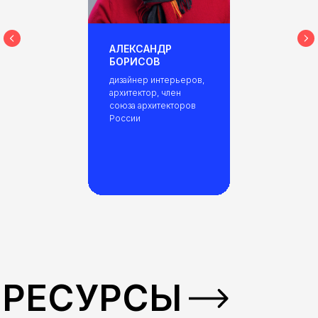
АЛЕКСАНДР
БОРИСОВ
дизайнер интерьеров,
архитектор, член
союза архитекторов
России