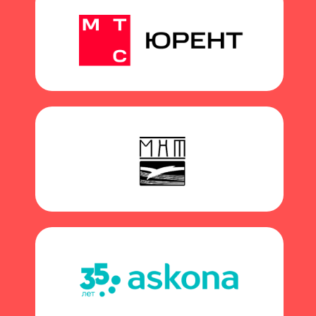
1
Предварительная приемная
кампания
Пройди собеседование и творческое
испытание начиная с марта 2026 года.
Освободите лето для ЕГЭ.
Если вы поступаете после колледжа
или вуза, то в предварительной прием
вы сможете пройти и онлайн
вступительные испытания по русскому
и литературе.
2
Подача документов
онлайн