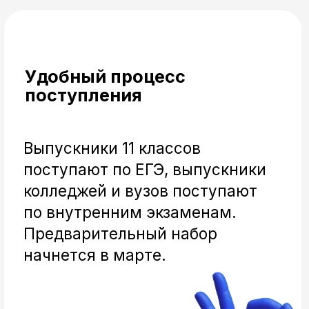
Работа с реальными
заказчиками
Тебя ждёт практика
с реальными заказчиками,
а дипломный проект всегда
выполняется для реальной
организации по техническому
заданию
дне
Ждем тебя на
открытых дверей