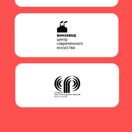
После сдачи ЕГЭ (выпускникам 11
классов) и получения аттестата или
диплома подавай документы к нам
через форму на сайте
3
Заключение
договора
Ждем тебя в приемной комиссии на
заключение договора